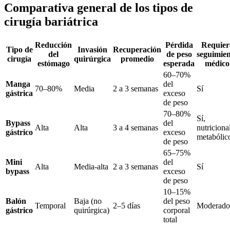
Comparativa general de los tipos de
cirugía bariátrica
Reducción
Pérdida
Requier
Tipo de
Invasión
Recuperación
del
de peso
seguimie
cirugía
quirúrgica
promedio
estómago
esperada
médico
60–70%
Manga
del
70–80%
Media
2 a 3 semanas
Sí
gástrica
exceso
de peso
70–80%
Sí,
Bypass
del
Alta
Alta
3 a 4 semanas
nutriciona
gástrico
exceso
metabólic
de peso
65–75%
Mini
del
Alta
Media-alta
2 a 3 semanas
Sí
bypass
exceso
de peso
10–15%
Balón
Baja (no
del peso
Temporal
2–5 días
Moderado
gástrico
quirúrgica)
corporal
total