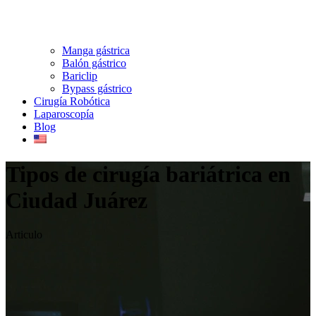
Manga gástrica
Balón gástrico
Bariclip
Bypass gástrico
Cirugía Robótica
Laparoscopía
Blog
Tipos de cirugía bariátrica en
Ciudad Juárez
Articulo